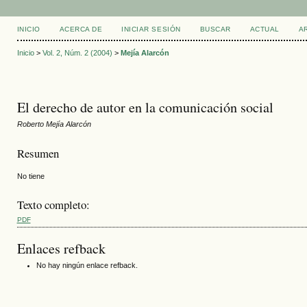
INICIO
ACERCA DE
INICIAR SESIÓN
BUSCAR
ACTUAL
A
Inicio
>
Vol. 2, Núm. 2 (2004)
>
Mejía Alarcón
El derecho de autor en la comunicación social
Roberto Mejía Alarcón
Resumen
No tiene
Texto completo:
PDF
Enlaces refback
No hay ningún enlace refback.