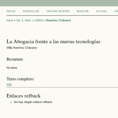
INICIO
ACERCA DE
INICIAR SESIÓN
BUSCAR
ACTUAL
A
Inicio
>
Vol. 1, Núm. 1 (2002)
>
Ramírez Chávarry
La Abogacia frente a las nuevas tecnologías
Willy Ramírez Chávarry
Resumen
No tiene
Texto completo:
PDF
Enlaces refback
No hay ningún enlace refback.