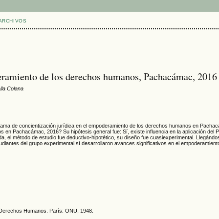
ARCHIVOS
deramiento de los derechos humanos, Pachacámac, 2016
lla Colana
rograma de concientización jurídica en el empoderamiento de los derechos humanos en Pachacám
 en Pachacámac, 2016? Su hipótesis general fue: Sí, existe influencia en la aplicación del
da, el método de estudio fue deductivo-hipotético, su diseño fue cuasiexperimental. Llegándos
estudiantes del grupo experimental sí desarrollaron avances significativos en el empoderamie
s Derechos Humanos. París: ONU, 1948.