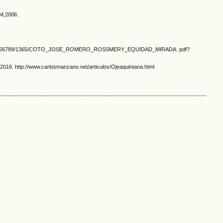
SM,2006.
eam/handle/123456789/1365/COTO_JOSE_ROMERO_ROSSMERY_EQUIDAD_MIRADA. pdf?
 2016. http://www.carlosmanzano.net/articulos/Ojeaquintana.html