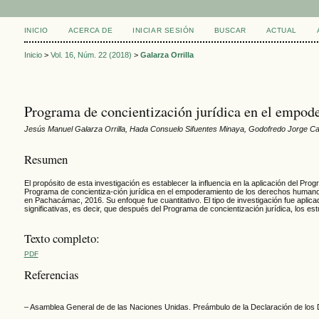
INICIO
ACERCA DE
INICIAR SESIÓN
BUSCAR
ACTUAL
Inicio
>
Vol. 16, Núm. 22 (2018)
>
Galarza Orrilla
Programa de concientización jurídica en el empo
Jesús Manuel Galarza Orrilla, Hada Consuelo Sifuentes Minaya, Godofredo Jorge Ca
Resumen
El propósito de esta investigación es establecer la influencia en la aplicación del P
Programa de concientiza-ción jurídica en el empoderamiento de los derechos humanos
en Pachacámac, 2016. Su enfoque fue cuantitativo. El tipo de investigación fue aplica
significativas, es decir, que después del Programa de concientización jurídica, los 
Texto completo:
PDF
Referencias
– Asamblea General de de las Naciones Unidas. Preámbulo de la Declaración de lo