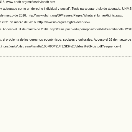
016. www.cndh.org.mx/losdh/losdh.htm
ado y adecuado como un derecho individual y social”. Tesis para optar título de abogado. UNM
 de marzo de 2016. http://www.ohchr.org/SP/Issues/Pages/WhatareHumanRights.aspx
 31 de marzo de 2016. http://www.un.org/es/rights/overview/
 de Lima. Acceso el 31 de marzo de 2016. http://tesis.pucp.edu.pe/repositorio/bitstr
s: el problema de los derechos económicos, sociales y culturales. Acceso el 26 de marzo de
ra.uclm.es/xmlui/bitstream/handle/10578/3491/TESIS%20Valles%20Ruiz.pdf?sequence=1