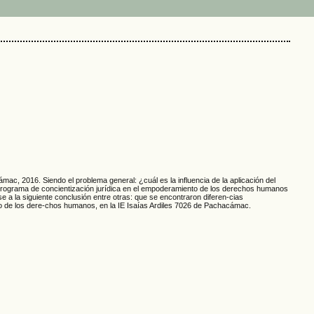
ac, 2016. Siendo el problema general: ¿cuál es la influencia de la aplicación del
 Programa de concientización jurídica en el empoderamiento de los derechos humanos
e a la siguiente conclusión entre otras: que se encontraron diferen-cias
nto de los dere-chos humanos, en la IE Isaías Ardiles 7026 de Pachacámac.