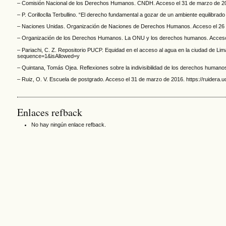
– Comisión Nacional de los Derechos Humanos. CNDH. Acceso el 31 de marzo de 2
– P. Corilloclla Terbullino. “El derecho fundamental a gozar de un ambiente equilibr
– Naciones Unidas. Organización de Naciones de Derechos Humanos. Acceso el 26
– Organización de los Derechos Humanos. La ONU y los derechos humanos. Acceso el
– Pariachi, C. Z. Repositorio PUCP. Equidad en el acceso al agua en la ciudad
sequence=1&isAllowed=y
– Quintana, Tomás Ojea. Reflexiones sobre la indivisibilidad de los derechos humano
– Ruiz, O. V. Escuela de postgrado. Acceso el 31 de marzo de 2016. https://ruide
Enlaces refback
No hay ningún enlace refback.