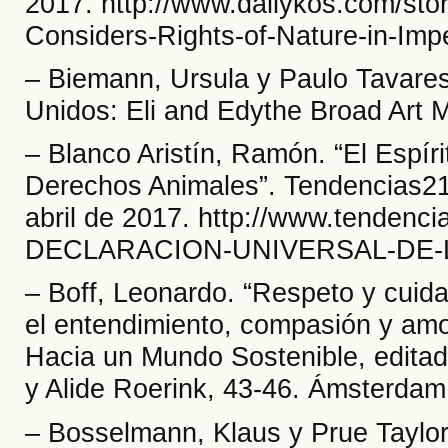
2017. http://www.dailykos.com/stor
Considers-Rights-of-Nature-in-Imp
– Biemann, Ursula y Paulo Tavares
Unidos: Eli and Edythe Broad Art 
– Blanco Aristín, Ramón. “El Espíri
Derechos Animales”. Tendencias21
abril de 2017. http://www.tenden
DECLARACION-UNIVERSAL-DE-
– Boff, Leonardo. “Respeto y cuid
el entendimiento, compasión y amor
Hacia un Mundo Sostenible, editado
y Alide Roerink, 43-46. Ámsterdam
– Bosselmann, Klaus y Prue Taylor.