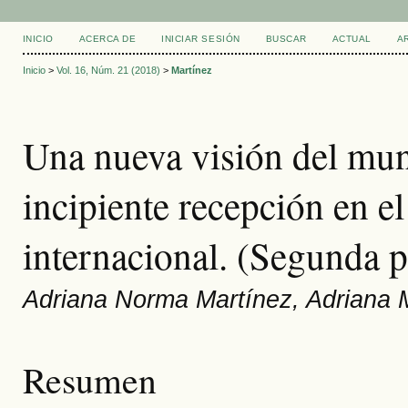
INICIO
ACERCA DE
INICIAR SESIÓN
BUSCAR
ACTUAL
A
Inicio
>
Vol. 16, Núm. 21 (2018)
>
Martínez
Una nueva visión del mun
incipiente recepción en e
internacional. (Segunda p
Adriana Norma Martínez, Adriana M
Resumen