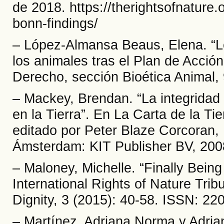
de 2018. https://therightsofnature.o
bonn-findings/
– López-Almansa Beaus, Elena. “Le
los animales tras el Plan de Acció
Derecho, sección Bioética Animal, 
– Mackey, Brendan. “La integridad
en la Tierra”. En La Carta de la Ti
editado por Peter Blaze Corcoran, M
Ámsterdam: KIT Publisher BV, 200
– Maloney, Michelle. “Finally Bein
International Rights of Nature Trib
Dignity, 3 (2015): 40-58. ISSN: 22
– Martínez, Adriana Norma y Adrian