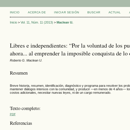
INICIO
ACERCA DE
INICIAR SESIÓN
BUSCAR
ACTUAL
Inicio
>
Vol. 11, Núm. 11 (2013)
>
Maclean U.
Libres e independientes: “Por la voluntad de los pu
ahora... al emprender la imposible conquista de lo 
Roberto G. Maclean U.
Resumen
Breve historia, resumen, identificación, diagnóstico y programa para resolver los prob
mantener diálogos intensos con la comunidad, y producir —en menos de 4 años— los 
costos adicionales, necesitar nuevas leyes, ni de un cargo remunerado.
Texto completo:
PDF
Referencias