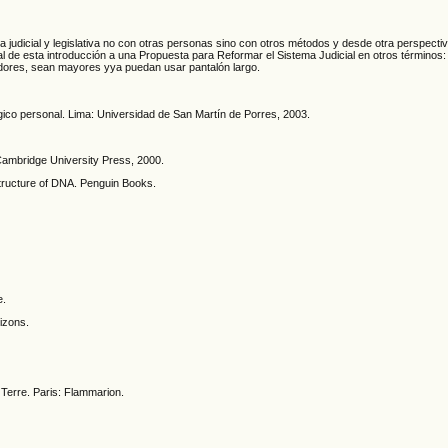
judicial y legislativa no con otras personas sino con otros métodos y desde otra perspectiva 
nal de esta introducción a una Propuesta para Reformar el Sistema Judicial en otros términos:
adores, sean mayores yya puedan usar pantalón largo.
gico personal. Lima: Universidad de San Martín de Porres, 2003.
. Cambridge University Press, 2000.
Structure of DNA. Penguin Books.
e.
izons.
Terre. Paris: Flammarion.