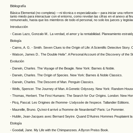
Bibliografía
Básica Elemental (no completa) —ni técnica o especializada— para iniciar una reforma 
tanto miedo para interactuar con el entorno, como revelan las cifras en el anexo al fi
remunerado, hasta que los miembros de todo el personal, no solo los jueces y legisl
Introducción
- Casas Lazo, Gonzalo M.. La verdad, el amor y la rentabilidad. Planeamiento estraté
Biología
- Cairns, A. G. - Smith. Seven Clues to the Origin of Life: A Scientific Detective Story
- Watson, James D.. The Double Helix”. A Personal Account of the Discovery of the 
Evolución
- Darwin, Charles. The Voyage of the Beagle. New York: Barnes & Noble.
- Darwin, Charles. The Origin of Species. New York: Barnes & Noble Classics.
- Darwin, Charles. The Descent of Man. Penguin Classics.
- Wells, Spencer. The Journey of Man. A Genetic Odyssey. New York: Random Hous
- Thomas, Herbert. The First Humans: The Search for Our Origins. London: New Hor
- Picq, Pascal. Les Origines de l’homme- L’odyssée de l’espece. Tallandier Editions.
- Maureille, Bruno. Qu’est-il arrivé a l’homme de Neardental? Paris: Le Pommier.
- Hublin, Jean-Jacques avec Bernard Seytre. Quand D’Autres Hommes Peuplaient la 
Etología
- Goodall, Jane. My Life with the Chimpanzees. A Byron Preiss Book.