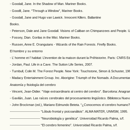
- Goodall, Jane. In the Shadow of Man. Mariner Books.
- Goodll, Jane. “Through a Window”, Mariner Books.
- Goodall, Jane and Hugo van Lawick. Innocent Killers. Ballantine
Books.
- Peterson, Dale and Jane Goodall. Visions of Caliban on Chimpanzees and People. U
- Fossey, Dian. Gorilas in the Mist. Mariner Books.
- Russen, Anne E. Orangutans - Wizards of the Rain Forests. Firefly Books.
El hombre y su entorno
- L’ homme et l’ habitat: L’invention de la maison durant la Préhistorire. Paris: CNRS Ed
- Jordan, Paul. Life in a Cave. The Sutton Life Series, 2007.
- Turnbull, Colin M. The Forest People. New York: Touchstone, Simon & Schuster, 19
- Madacy Entertainment Group. Inc. Aborigine: Triumph of the Nomads. A Documentary
Anatomía y fisiología del cerebro
- Vincent, Jean-Didier. “Viaje extraordinario al centro del cerebro”. Barcelona: Anagra
- Gavilán, Juan. Las raíces cerebrales del procesamiento lingüístico. Biblioteca Nuev
- John Brockman (ed.), Mariano Edmundo Beteta. “¿Conocemos el cerebro humano?”.
-------------------------- “Lóbulo frontal y psicoanálisis”. ALMA MATER, UNMSM, 1995.
-------------------------- “Neurobiología y genética”. Universidad Ricardo Palma, s/f.
-------------------------- “El cerebro femenino”. Universidad Ricardo Palma, s/f.