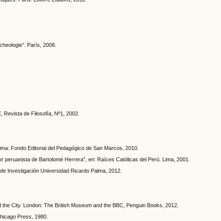
cheologie”. París, 2008.
É, Revista de Filosofía, Nº1, 2002.
. Lima: Fondo Editorial del Pedagógico de San Marcos, 2010.
bor peruanista de Bartolomé Herrera”, en: Raíces Católicas del Perú. Lima, 2001.
de Investigación Universidad Ricardo Palma, 2012.
d the City. London: The British Museum and the BBC, Penguin Books, 2012.
Chicago Press, 1980.