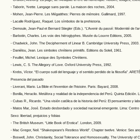
- Taborin, Yvette. Langage sans parole. La maison des roches, 2004.
- Mohen, Jean-Pierre. Les Mégatithes: Pierres de mémoire. Gallimard, 1997.
- Lacalle Rodríguez, Raquel. Los símbolos de la prehistoria.
- Demoule, Jean-Paul et Bernard Stiegler (Eds.). “L’Avenir du passé: Modernité de l’ar
- Barbotin, Charles. Les voix des hiéroglyphes. Musée du Louvre Editions, 2005.
- Chadwick, John. The Decipherment of Linear B. Cambridge University Press, 2003.
- Daniélou, Jean. Les simboles chrétiens primitifs. Editions du Soleil, 1961.
- Feuillet, Michel. Lexique des Symboles Chrétiens.
- Lewis, C. S. The Allegory of Love. Oxford University Press, 1992.
- Krebs, Víctor. “El cuerpo sutil del lenguaje y el sentido perdido de la filosofía”. ARET
Presencia del pasado
- Liverani, Mario. La Bible et l’invention de l’histoire. Paris: Bayard, 2008.
- Bonilla, Heraclio. Metáfora y realidad de la independencia del Perú. Quinta Edición
- Cubas R., Ricardo. “Una visión católica de la historia del Perú: El pensamiento y la
- Matos Mar, José. Estado desbordado y sociedad nacional emergente. Lima: Centro 
Sexo: libertad, prejuicios y fobias
- The British Museum. “Little Book of Erotica”. London, 2009.
- Mac Gregor, Neil. “Shakespeare’s Restless World”. Chapter twelve. Venice: Sex an
- Boswell, John. Christianity, Social Tolerance and Homosexuality. The University of 