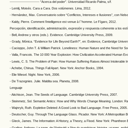
-------------------------- “Acerca del poder”. Universidad Ricardo Palma, s/f.
- Lemlij, Moisés. Cara a Cara. Dos volúmenes. Lima, 2012.
- Hernández, Max. Conversatorio sobre “Conflictos, Intereses e Ilusiones”, con Nel
- Kaldy, Pierre. Comment l’intelligence est venue à l´’homme. Le Fígaro, 2012.
Percepción, identificación, administración, expresión y respuesta coherente a los est
- Bell, Andrew y otros (eds.). Evidence. Cambridge University Press, 2009.
- Grady, Mónica. “Evidence for Life Beyond Earth?”, en: Evidence, Cambridge Univers
- Cacioppo, John T. & William Patrick. Loneliness: Human Nature and the Need for So
- Valla, Francois. The 10 000 Year Explosion: How Civilization Accelerated Human Ev
- Lewis, C. S. The Problem of Pain: How Human Suffering Raises Almost Intolerable I
- Achebe, Chinua. Things Fall Apart. New York: Anchor Books, 1994.
- Elie Wiesel. Night. New York, 2006.
- De Trazegnies. Julie. Maldita sea. Planeta, 2008.
Lenguaje
- Aitchison, Jean. The Seeds of Language. Cambridge University Press, 2007.
- Steinmetz, Sol. Semantic Antics: How and Why Words Change Meaning. London: R
- Wajnryb, Ruth. Expletive Deleted: A Good Look to Bad Language. Free Press, 2005.
- Deutscher, Guy. Through The Language Glass. Picador. New York: A Metropolitan B
- Gleck, James. The Information: A History, a Theory, a Flood. New York: Phantheon 
- Grafton, Anthony. La page, de l’Antiquité a l’ère du numérique: histoire, usages, esth