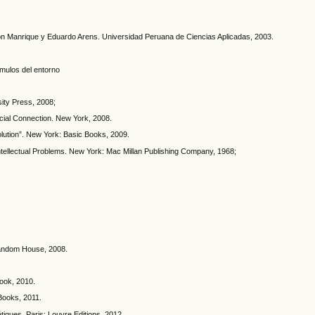
son Manrique y Eduardo Arens. Universidad Peruana de Ciencias Aplicadas, 2003.
ímulos del entorno
ity Press, 2008;
cial Connection. New York, 2008.
olution”. New York: Basic Books, 2009.
ntellectual Problems. New York: Mac Millan Publishing Company, 1968;
andom House, 2008.
ook, 2010.
Books, 2011.
étiques. Paris: Louvre Editions, 2012.