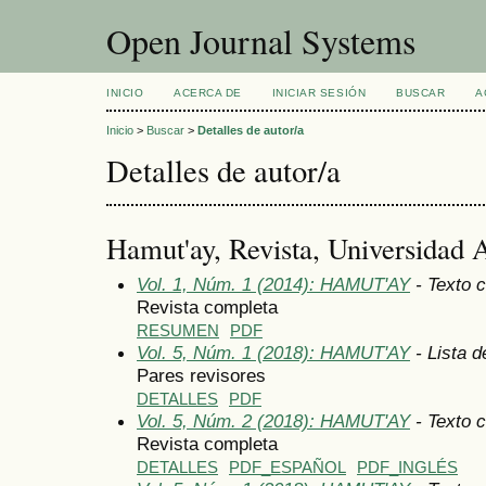
Open Journal Systems
INICIO
ACERCA DE
INICIAR SESIÓN
BUSCAR
A
Inicio
>
Buscar
>
Detalles de autor/a
Detalles de autor/a
Hamut'ay, Revista, Universidad 
Vol. 1, Núm. 1 (2014): HAMUT'AY
- Texto 
Revista completa
RESUMEN
PDF
Vol. 5, Núm. 1 (2018): HAMUT'AY
- Lista d
Pares revisores
DETALLES
PDF
Vol. 5, Núm. 2 (2018): HAMUT'AY
- Texto 
Revista completa
DETALLES
PDF_ESPAÑOL
PDF_INGLÉS