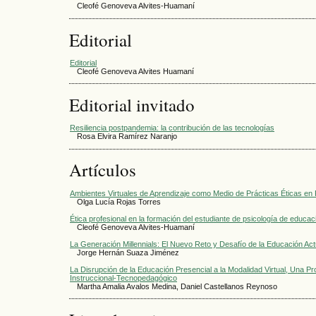
Cleofé Genoveva Alvites-Huamaní
Editorial
Editorial
Cleofé Genoveva Alvites Huamaní
Editorial invitado
Resiliencia postpandemia: la contribución de las tecnologías
Rosa Elvira Ramírez Naranjo
Artículos
Ambientes Virtuales de Aprendizaje como Medio de Prácticas Éticas en
Olga Lucía Rojas Torres
Ética profesional en la formación del estudiante de psicología de educac
Cleofé Genoveva Alvites-Huamaní
La Generación Millennials: El Nuevo Reto y Desafío de la Educación Act
Jorge Hernán Suaza Jiménez
La Disrupción de la Educación Presencial a la Modalidad Virtual, Una P
Instruccional-Tecnopedagógico
Martha Amalia Avalos Medina, Daniel Castellanos Reynoso