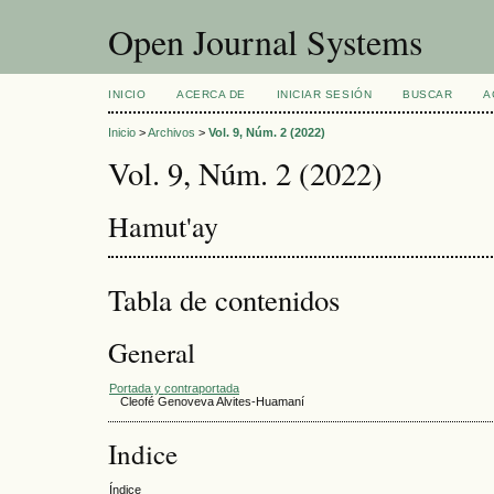
Open Journal Systems
INICIO
ACERCA DE
INICIAR SESIÓN
BUSCAR
A
Inicio
>
Archivos
>
Vol. 9, Núm. 2 (2022)
Vol. 9, Núm. 2 (2022)
Hamut'ay
Tabla de contenidos
General
Portada y contraportada
Cleofé Genoveva Alvites-Huamaní
Indice
Índice