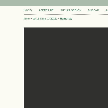
INICIO
ACERCA DE
INICIAR SESIÓN
BUSCAR
A
Inicio
>
Vol. 2, Núm. 1 (2015)
>
Hamut'ay