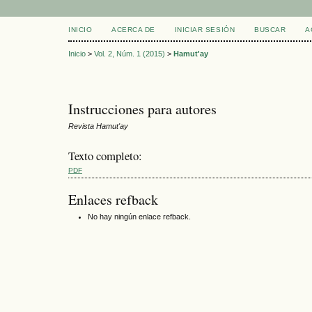
INICIO
ACERCA DE
INICIAR SESIÓN
BUSCAR
A
Inicio
>
Vol. 2, Núm. 1 (2015)
>
Hamut'ay
Instrucciones para autores
Revista Hamut'ay
Texto completo:
PDF
Enlaces refback
No hay ningún enlace refback.