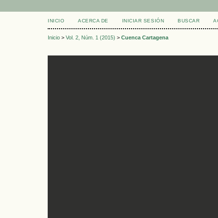
INICIO
ACERCA DE
INICIAR SESIÓN
BUSCAR
A
Inicio
>
Vol. 2, Núm. 1 (2015)
>
Cuenca Cartagena