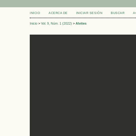
INICIO
ACERCA DE
INICIAR SESIÓN
BUSCAR
A
Inicio
>
Vol. 9, Núm. 1 (2022)
>
Alvites