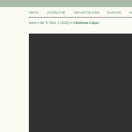
INICIO
ACERCA DE
INICIAR SESIÓN
BUSCAR
A
Inicio
>
Vol. 9, Núm. 1 (2022)
>
Cárdenas-López