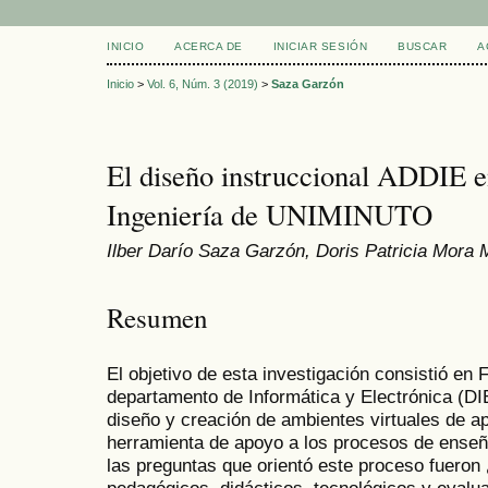
INICIO
ACERCA DE
INICIAR SESIÓN
BUSCAR
A
Inicio
>
Vol. 6, Núm. 3 (2019)
>
Saza Garzón
El diseño instruccional ADDIE e
Ingeniería de UNIMINUTO
Ilber Darío Saza Garzón, Doris Patricia Mora 
Resumen
El objetivo de esta investigación consistió en 
departamento de Informática y Electrónica (DIE)
diseño y creación de ambientes virtuales de a
herramienta de apoyo a los procesos de enseñ
las preguntas que orientó este proceso fueron
pedagógicos, didácticos, tecnológicos y evalu