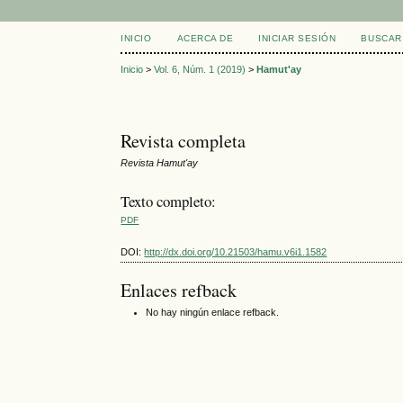
INICIO
ACERCA DE
INICIAR SESIÓN
BUSCAR
Inicio
>
Vol. 6, Núm. 1 (2019)
>
Hamut'ay
Revista completa
Revista Hamut'ay
Texto completo:
PDF
DOI:
http://dx.doi.org/10.21503/hamu.v6i1.1582
Enlaces refback
No hay ningún enlace refback.