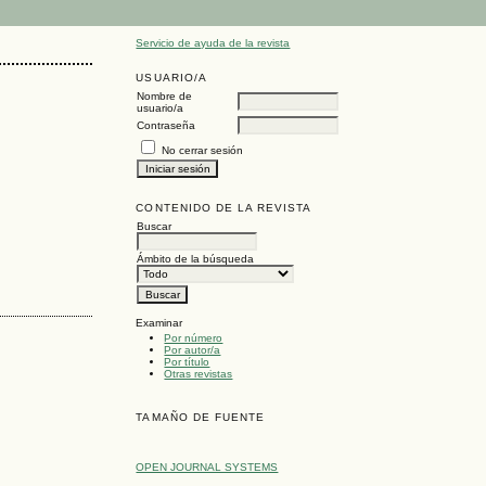
Servicio de ayuda de la revista
USUARIO/A
Nombre de
usuario/a
Contraseña
No cerrar sesión
CONTENIDO DE LA REVISTA
Buscar
Ámbito de la búsqueda
Examinar
Por número
Por autor/a
Por título
Otras revistas
TAMAÑO DE FUENTE
OPEN JOURNAL SYSTEMS