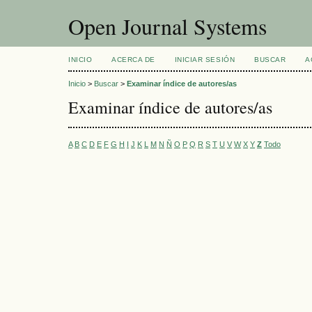
Open Journal Systems
INICIO
ACERCA DE
INICIAR SESIÓN
BUSCAR
A
Inicio
>
Buscar
>
Examinar índice de autores/as
Examinar índice de autores/as
A
B
C
D
E
F
G
H
I
J
K
L
M
N
Ñ
O
P
Q
R
S
T
U
V
W
X
Y
Z
Todo