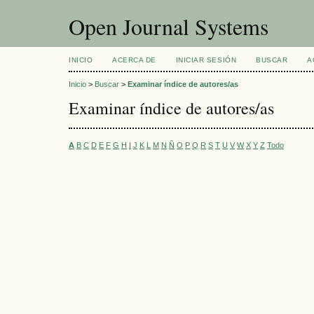
Open Journal Systems
INICIO
ACERCA DE
INICIAR SESIÓN
BUSCAR
A
Inicio
>
Buscar
>
Examinar índice de autores/as
Examinar índice de autores/as
A
B
C
D
E
F
G
H
I
J
K
L
M
N
Ñ
O
P
Q
R
S
T
U
V
W
X
Y
Z
Todo