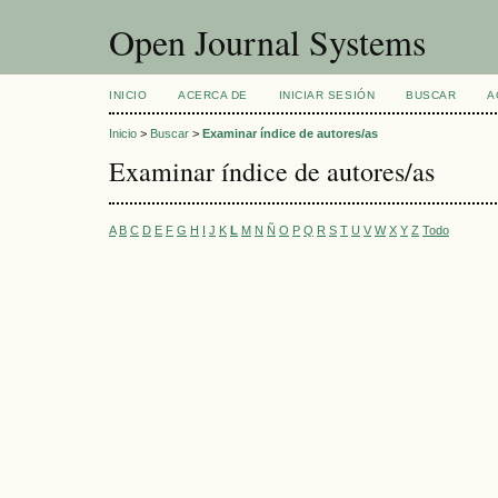
Open Journal Systems
INICIO
ACERCA DE
INICIAR SESIÓN
BUSCAR
A
Inicio
>
Buscar
>
Examinar índice de autores/as
Examinar índice de autores/as
A
B
C
D
E
F
G
H
I
J
K
L
M
N
Ñ
O
P
Q
R
S
T
U
V
W
X
Y
Z
Todo