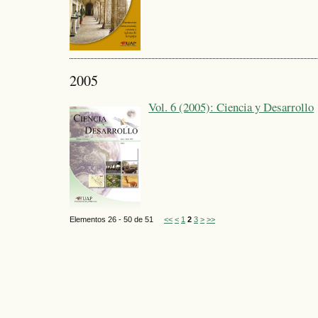
2005
Vol. 6 (2005): Ciencia y Desarrollo
Elementos 26 - 50 de 51
<<
<
1
2
3
>
>>