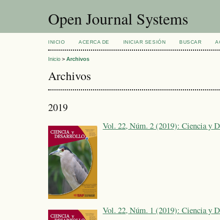
Open Journal Systems
INICIO
ACERCA DE
INICIAR SESIÓN
BUSCAR
A
Inicio
>
Archivos
Archivos
2019
Vol. 22, Núm. 2 (2019): Ciencia y D
Vol. 22, Núm. 1 (2019): Ciencia y D