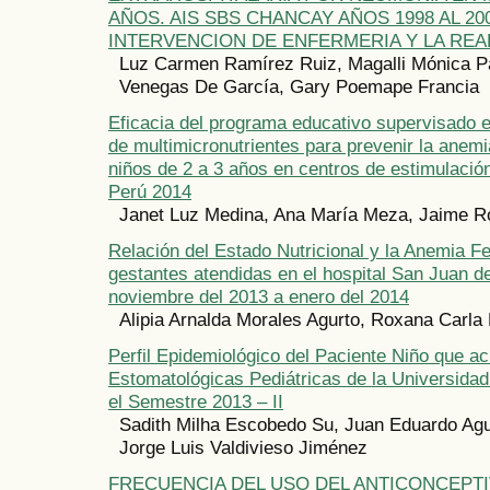
AÑOS. AIS SBS CHANCAY AÑOS 1998 AL 200
INTERVENCION DE ENFERMERIA Y LA REA
Luz Carmen Ramírez Ruiz, Magalli Mónica Pad
Venegas De García, Gary Poemape Francia
Eficacia del programa educativo supervisado e
de multimicronutrientes para prevenir la anemi
niños de 2 a 3 años en centros de estimulació
Perú 2014
Janet Luz Medina, Ana María Meza, Jaime R
Relación del Estado Nutricional y la Anemia Fe
gestantes atendidas en el hospital San Juan d
noviembre del 2013 a enero del 2014
Alipia Arnalda Morales Agurto, Roxana Carla
Perfil Epidemiológico del Paciente Niño que ac
Estomatológicas Pediátricas de la Universida
el Semestre 2013 – II
Sadith Milha Escobedo Su, Juan Eduardo Agu
Jorge Luis Valdivieso Jiménez
FRECUENCIA DEL USO DEL ANTICONCEPT