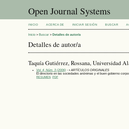
Open Journal Systems
INICIO
ACERCA DE
INICIAR SESIÓN
BUSCAR
A
Inicio
>
Buscar
>
Detalles de autor/a
Detalles de autor/a
Taquía Gutiérrez, Rossana, Universidad Al
Vol. 4, Núm. 3 (2006)
- • ARTÍCULOS ORIGINALES
El directorio en las sociedades anónimas y el buen gobierno corpo
RESUMEN
PDF