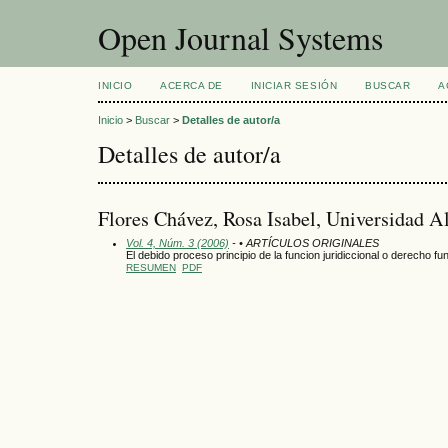
Open Journal Systems
INICIO
ACERCA DE
INICIAR SESIÓN
BUSCAR
A
Inicio
>
Buscar
>
Detalles de autor/a
Detalles de autor/a
Flores Chávez, Rosa Isabel, Universidad A
Vol. 4, Núm. 3 (2006)
- • ARTÍCULOS ORIGINALES
El debido proceso principio de la funcion juridiccional o derecho f
RESUMEN
PDF