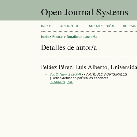
Open Journal Systems
INICIO
ACERCA DE
INICIAR SESIÓN
BUSCAR
Inicio
>
Buscar
>
Detalles de autor/a
Detalles de autor/a
Peláez Pérez, Luis Alberto, Universid
Vol. 2, Núm. 2 (2004)
- • ARTÍCULOS ORIGINALES
¿Deben Actuar en política los escolares
RESUMEN
PDF