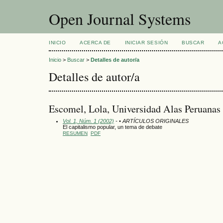
Open Journal Systems
INICIO
ACERCA DE
INICIAR SESIÓN
BUSCAR
A
Inicio
>
Buscar
>
Detalles de autor/a
Detalles de autor/a
Escomel, Lola, Universidad Alas Peruanas
Vol. 1, Núm. 1 (2002)
- • ARTÍCULOS ORIGINALES
El capitalismo popular, un tema de debate
RESUMEN
PDF