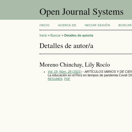
Open Journal Systems
INICIO
ACERCA DE
INICIAR SESIÓN
BUSCAR
Inicio
>
Buscar
>
Detalles de autor/a
Detalles de autor/a
Moreno Chinchay, Lily Rocío
Vol. 19, Núm. 28 (2021)
- ARTÍCULOS VARIOS Y DE CIE
La educación en el Perú en tiempos de pandemia Covid-19
RESUMEN
PDF