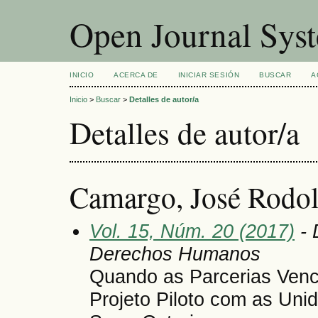
Open Journal Sys
INICIO
ACERCA DE
INICIAR SESIÓN
BUSCAR
A
Inicio
>
Buscar
>
Detalles de autor/a
Detalles de autor/a
Camargo, José Rodol
Vol. 15, Núm. 20 (2017)
- 
Derechos Humanos
Quando as Parcerias Ven
Projeto Piloto com as Unid