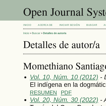
Open Journal Sys
INICIO
ACERCA DE
INICIAR SESIÓN
BUSCAR
A
Inicio
>
Buscar
>
Detalles de autor/a
Detalles de autor/a
Momethiano Santiago,
Vol. 10, Núm. 10 (2012)
- 
El indígena en la dogmátic
RESUMEN
PDF
Vol. 20, Núm. 30 (2022)
- 