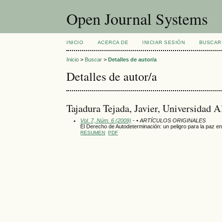
Open Journal Systems
INICIO
ACERCA DE
INICIAR SESIÓN
BUSCAR
Inicio
>
Buscar
>
Detalles de autor/a
Detalles de autor/a
Tajadura Tejada, Javier, Universidad A
Vol. 7, Núm. 6 (2009)
- • ARTÍCULOS ORIGINALES
El Derecho de Autodeterminación: un peligro para la paz e
RESUMEN
PDF