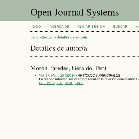
Open Journal Systems
INICIO
ACERCA DE
INICIAR SESIÓN
BUSCAR
A
Inicio
>
Buscar
>
Detalles de autor/a
Detalles de autor/a
Morón Paredes, Geraldo, Perú
Vol. 17, Núm. 23 (2019)
- ARTÍCULOS PRINCIPALES
La responsabilidad social empresarial en la relación comunidad
RESUMEN
PDF
HTML
EPUB