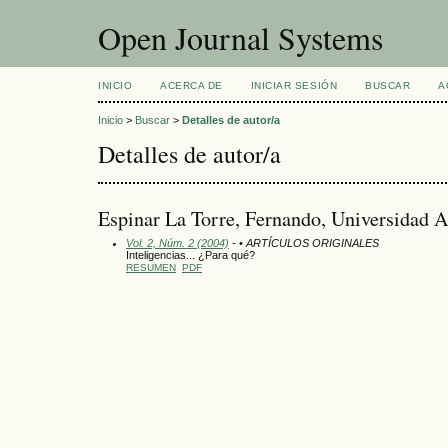
Open Journal Systems
INICIO
ACERCA DE
INICIAR SESIÓN
BUSCAR
A
Inicio
>
Buscar
>
Detalles de autor/a
Detalles de autor/a
Espinar La Torre, Fernando, Universidad A
Vol. 2, Núm. 2 (2004)
- • ARTÍCULOS ORIGINALES
Inteligencias... ¿Para qué?
RESUMEN
PDF