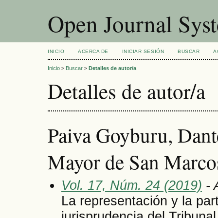
Open Journal Sys
INICIO
ACERCA DE
INICIAR SESIÓN
BUSCAR
A
Inicio
>
Buscar
>
Detalles de autor/a
Detalles de autor/a
Paiva Goyburu, Dant
Mayor de San Marcos
Vol. 17, Núm. 24 (2019)
- 
La representación y la part
jurisprudencia del Tribuna