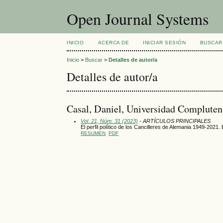
Open Journal Systems
INICIO
ACERCA DE
INICIAR SESIÓN
BUSCAR
Inicio
>
Buscar
>
Detalles de autor/a
Detalles de autor/a
Casal, Daniel, Universidad Compluten
Vol. 21, Núm. 31 (2023)
- ARTÍCULOS PRINCIPALES
El perfil político de los Cancilleres de Alemania 1949-2021.
RESUMEN
PDF