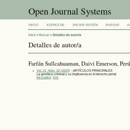
Open Journal Systems
INICIO
ACERCA DE
INICIAR SESIÓN
BUSCAR
A
Inicio
>
Buscar
>
Detalles de autor/a
Detalles de autor/a
Farfán Sullcahuaman, Daivi Emerson, Per
Vol. 21, Núm. 32 (2023)
- ARTÍCULOS PRINCIPALES
La genética criminal y su implicancia en el derecho penal
RESUMEN
PDF