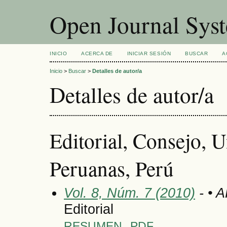
Open Journal Sys
INICIO
ACERCA DE
INICIAR SESIÓN
BUSCAR
A
Inicio
>
Buscar
>
Detalles de autor/a
Detalles de autor/a
Editorial, Consejo, 
Peruanas, Perú
Vol. 8, Núm. 7 (2010)
- • 
Editorial
RESUMEN
PDF