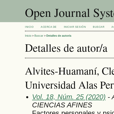
Open Journal Sys
INICIO
ACERCA DE
INICIAR SESIÓN
BUSCAR
A
Inicio
>
Buscar
>
Detalles de autor/a
Detalles de autor/a
Alvites-Huamaní, Cl
Universidad Alas Per
Vol. 18, Núm. 25 (2020)
- 
CIENCIAS AFINES
Factores personales y psic