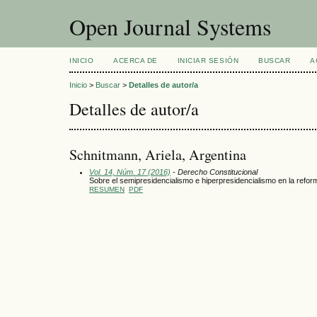
Open Journal Systems
INICIO
ACERCA DE
INICIAR SESIÓN
BUSCAR
A
Inicio
>
Buscar
>
Detalles de autor/a
Detalles de autor/a
Schnitmann, Ariela, Argentina
Vol. 14, Núm. 17 (2016)
- Derecho Constitucional
Sobre el semipresidencialismo e hiperpresidencialismo en la refor
RESUMEN
PDF