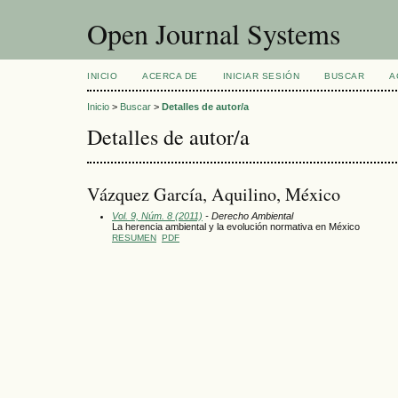
Open Journal Systems
INICIO
ACERCA DE
INICIAR SESIÓN
BUSCAR
A
Inicio
>
Buscar
>
Detalles de autor/a
Detalles de autor/a
Vázquez García, Aquilino, México
Vol. 9, Núm. 8 (2011)
- Derecho Ambiental
La herencia ambiental y la evolución normativa en México
RESUMEN
PDF