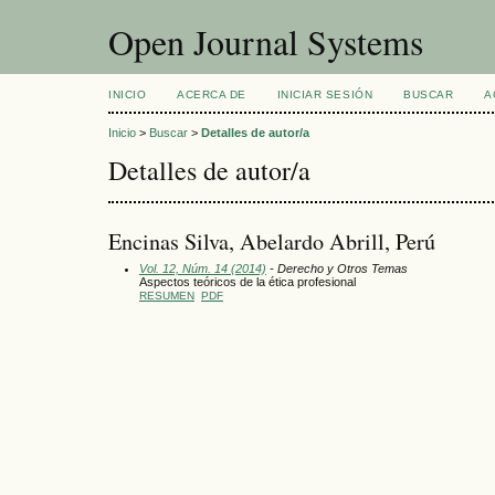
Open Journal Systems
INICIO
ACERCA DE
INICIAR SESIÓN
BUSCAR
A
Inicio
>
Buscar
>
Detalles de autor/a
Detalles de autor/a
Encinas Silva, Abelardo Abrill, Perú
Vol. 12, Núm. 14 (2014)
- Derecho y Otros Temas
Aspectos teóricos de la ética profesional
RESUMEN
PDF