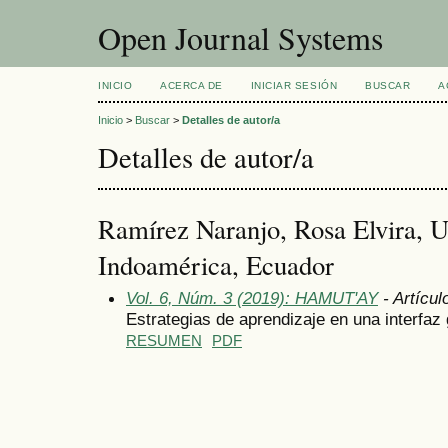
Open Journal Systems
INICIO
ACERCA DE
INICIAR SESIÓN
BUSCAR
A
Inicio
>
Buscar
>
Detalles de autor/a
Detalles de autor/a
Ramírez Naranjo, Rosa Elvira, U
Indoamérica, Ecuador
Vol. 6, Núm. 3 (2019): HAMUT'AY
- Artícul
Estrategias de aprendizaje en una interfa
RESUMEN
PDF