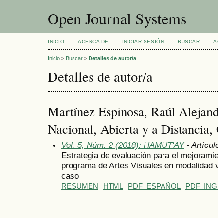
Open Journal Systems
INICIO
ACERCA DE
INICIAR SESIÓN
BUSCAR
A
Inicio
>
Buscar
>
Detalles de autor/a
Detalles de autor/a
Martínez Espinosa, Raúl Alejand
Nacional, Abierta y a Distancia
Vol. 5, Núm. 2 (2018): HAMUT'AY
- Artícul
Estrategia de evaluación para el mejorami
programa de Artes Visuales en modalidad vi
caso
RESUMEN
HTML
PDF_ESPAÑOL
PDF_ING