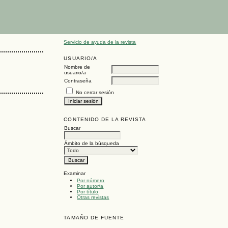
Servicio de ayuda de la revista
USUARIO/A
Nombre de
usuario/a
Contraseña
No cerrar sesión
CONTENIDO DE LA REVISTA
Buscar
Ámbito de la búsqueda
Examinar
Por número
Por autor/a
Por título
Otras revistas
TAMAÑO DE FUENTE