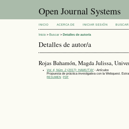
Open Journal Systems
INICIO
ACERCA DE
INICIAR SESIÓN
BUSCAR
Inicio
>
Buscar
>
Detalles de autor/a
Detalles de autor/a
Rojas Bahamón, Magda Julissa, Unive
Vol. 4, Núm. 2 (2017): HAMUT'AY
- Artículos
Propuesta de práctica investigativa con la Webquest. Estr
RESUMEN
PDF