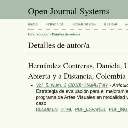
Open Journal Systems
INICIO
ACERCA DE
INICIAR SESIÓN
BUSCAR
A
Inicio
>
Buscar
>
Detalles de autor/a
Detalles de autor/a
Hernández Contreras, Daniela, U
Abierta y a Distancia, Colombia
Vol. 5, Núm. 2 (2018): HAMUT'AY
- Artícul
Estrategia de evaluación para el mejorami
programa de Artes Visuales en modalidad vi
caso
RESUMEN
HTML
PDF_ESPAÑOL
PDF_ING