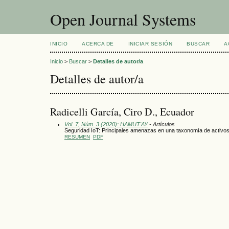
Open Journal Systems
INICIO
ACERCA DE
INICIAR SESIÓN
BUSCAR
A
Inicio
>
Buscar
>
Detalles de autor/a
Detalles de autor/a
Radicelli García, Ciro D., Ecuador
Vol. 7, Núm. 3 (2020): HAMUT'AY
- Artículos
Seguridad IoT: Principales amenazas en una taxonomía de activo
RESUMEN
PDF