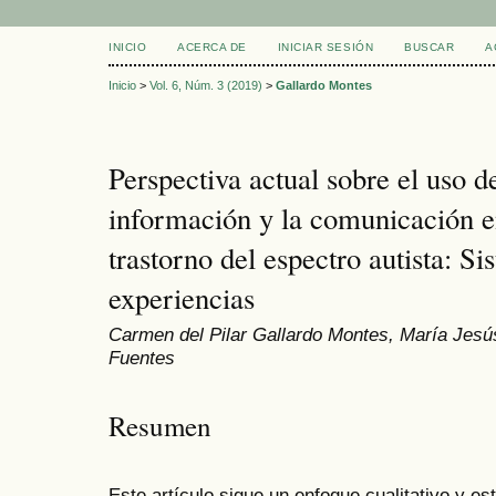
INICIO
ACERCA DE
INICIAR SESIÓN
BUSCAR
A
Inicio
>
Vol. 6, Núm. 3 (2019)
>
Gallardo Montes
Perspectiva actual sobre el uso d
información y la comunicación e
trastorno del espectro autista: S
experiencias
Carmen del Pilar Gallardo Montes, María Jesú
Fuentes
Resumen
Este artículo sigue un enfoque cualitativo y es