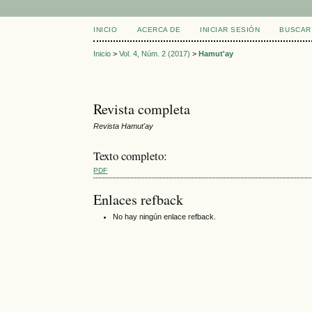
INICIO
ACERCA DE
INICIAR SESIÓN
BUSCAR
Inicio
>
Vol. 4, Núm. 2 (2017)
>
Hamut'ay
Revista completa
Revista Hamut'ay
Texto completo:
PDF
Enlaces refback
No hay ningún enlace refback.