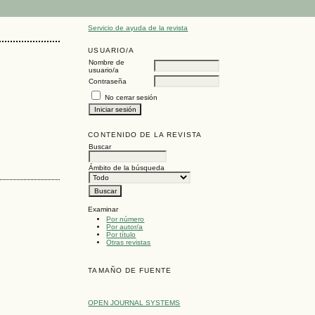
Servicio de ayuda de la revista
USUARIO/A
Nombre de
usuario/a
Contraseña
No cerrar sesión
CONTENIDO DE LA REVISTA
Buscar
Ámbito de la búsqueda
Examinar
Por número
Por autor/a
Por título
Otras revistas
TAMAÑO DE FUENTE
OPEN JOURNAL SYSTEMS