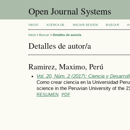
Open Journal Systems
INICIO
ACERCA DE
INICIAR SESIÓN
BUSCAR
A
Inicio
>
Buscar
>
Detalles de autor/a
Detalles de autor/a
Ramirez, Maximo, Perú
Vol. 20, Núm. 2 (2017): Ciencia y Desarrol
Como crear ciencia en la Universidad Peru
science in the Peruvian University of the 2
RESUMEN
PDF