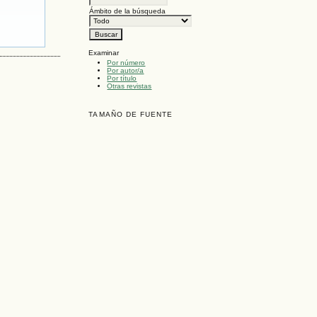
Ámbito de la búsqueda
Examinar
Por número
Por autor/a
Por título
Otras revistas
TAMAÑO DE FUENTE