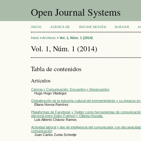
Open Journal Systems
INICIO
ACERCA DE
INICIAR SESIÓN
BUSCAR
A
Inicio
>
Archivos
>
Vol. 1, Núm. 1 (2014)
Vol. 1, Núm. 1 (2014)
Tabla de contenidos
Artículos
Ciencia y Comunicación: Encuentro y Desecuentro
Hugo Hugo Viladegut
Globalización de la industria cultural del entretenimiento y su impacto en
Eliana Novoa Ramírez
Plataformas de Facebook y Twitter como herramientas de comunicación
electoral entre Keiko Fujimori y Ollanta Humala.
Luis Alberto Chávez Ramos
Actividad laboral y tipo de inteligencia del comunicador con discapacida
comunicación
Juan Carlos Zurita Scheelje