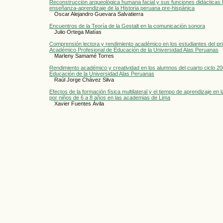
Reconstrucción arqueológica humana facial y sus funciones didácticas 
enseñanza-aprendizaje de la Historia peruana pre-hispánica
Oscar Alejandro Guevara Salvatierra
Encuentros de la Teoría de la Gestalt en la comunicación sonora
Julio Ortega Matías
Comprensión lectora y rendimiento académico en los estudiantes del pri
Académico Profesional de Educación de la Universidad Alas Peruanas
Marleny Samamé Torres
Rendimiento académico y creatividad en los alumnos del cuarto ciclo 200
Educación de la Universidad Alas Peruanas
Raúl Jorge Chávez Silva
Efectos de la formación física multilateral y el tiempo de aprendizaje en 
por niños de 6 a 8 años en las academias de Lima
Xavier Fuentes Ávila