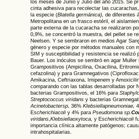
los meses de Junio y Julio del año 2015. Se 
cinta adhesiva para recolectar las cucarachas
la especie (
Blatella germánica),
de diferentes 
Metropolitana en un frasco estéril, el aislamie
parte externa de la cucaracha se realizaron po
0,9%, se concentró la muestra, del pellet se re
Neelsen. Y se sembraron en medios Agar Sang
género y especie por métodos manuales con 
SIM y susceptibilidad y resistencia se realizó 
Bauer. Los inóculos se sembró en agar Muller 
Grampositivos (Ampicilina, Oxacilina, Eritrom
cefazolina) y para Gramnegativos (Ciprofloxac
Amikacina, Ceftriaxona, Imipenem y Amoxicilina
comparando con las tablas desarrolladas por
bacterias Grampositivos, el 16% para
Staphyl
Streptococcus viridans
y bacterias Gramnega
Acinetobactersp
, 36%
Klebsiellapneumoniae,
E
scherichiacoli
y 4% para
Pseudomona sp.
Co
viridans
,
Klebsiellaoxytoca,
y E
scherichiacoli
fu
importancia clínica altamente patógenos; caus
intrahospitalarias.