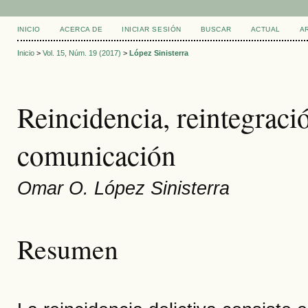
INICIO
ACERCA DE
INICIAR SESIÓN
BUSCAR
ACTUAL
A
Inicio
>
Vol. 15, Núm. 19 (2017)
>
López Sinisterra
Reincidencia, reintegraci
comunicación
Omar O. López Sinisterra
Resumen