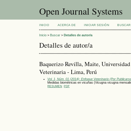
Open Journal Systems
INICIO
ACERCA DE
INICIAR SESIÓN
BUSCAR
Inicio
>
Buscar
>
Detalles de autor/a
Detalles de autor/a
Baquerizo Revilla, Maite, Universida
Veterinaria - Lima, Perú
Vol. 1, Núm. 01 (2014): Enfoque Veterinario (Por Publicars
Medidas biométricas en vicuñas (Vicugna vicugna mensali
RESUMEN
PDF