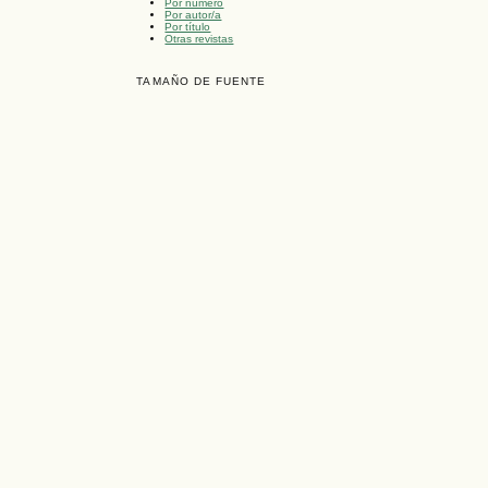
Por número
Por autor/a
Por título
Otras revistas
TAMAÑO DE FUENTE