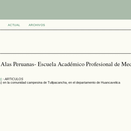
ACTUAL
ARCHIVOS
d Alas Peruanas- Escuela Académico Profesional de Me
e)
- ARTICULOS
s) en la comunidad campesina de Tullpacancha, en el departamento de Huancavelica